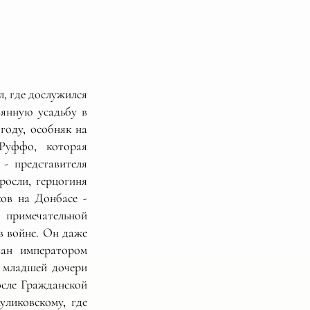
, где дослужился
вянную усадьбу в
году, особняк на
Руффо, которая
- представителя
ыросли, герцогиня
ков на Донбасе -
 примечательной
 в войне. Он даже
ван императором
 младшей дочери
осле Гражданской
ликовскому, где