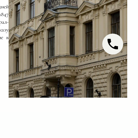
дней
1847
рал-
азу
ие в