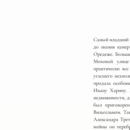
Самый младший и
до звания камер
Оредеже. Больше
Моховой улице
практически вс
угасшего неаполи
продала особняк
Ивану Харину. 
недвижимости, да
был приговорен
Вильгельмом. Т
Александра Трет
войны он переб