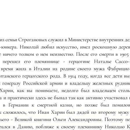
з семьи Строгановых служил в Министерстве внутренних дел
-юнкера. Николай любил искусство, имел роскошную дере
 ничего толком о нем неизвестно. После его смерти в 1905 
 перешел его племяннице - герцогине Наталье Сассо-
е время жила в Италии на родине своего мужа Фабрицио 
танского герцогского рода. В 1914 году, когда все дети в
 генералу Российской армии и владельцу железных рудни
Харин, как вы понимаете, недолго был владельцем столь
 и практически здесь не бывал так как активно участвовал
 в Германии к смертной казни, но позже был помило
ак сложилось, что Иван Харин был дядей по второму мужу
ьего - Великой княгини Ольги Александровны. Поэтому п
рался в Данию, поближе к своему племяннику Николаю Ку