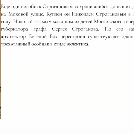
Еще один особняк Строгановых, сохранившийся до наших 
на Моховой улице. Куплен он Николаем Строгановым в 
году. Николай - самым младшим из детей Московского гене
губернатора графа Сергея Строганова. По его зак
архитектор Евгений Бах перестроил существующее здан
трехэтажный особняк в стиле эклектика.