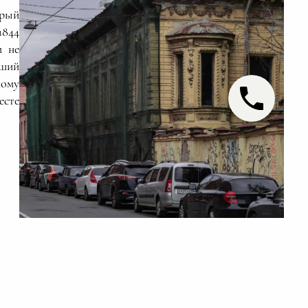
орый
1844
м не
сший
Кому
есте