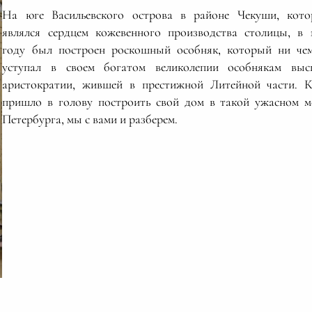
На юге Васильевского острова в районе Чекуши, кот
являлся сердцем кожевенного производства столицы, в 
году был построен роскошный особняк, который ни че
уступал в своем богатом великолепии особнякам вы
аристократии, жившей в престижной Литейной части. 
пришло в голову построить свой дом в такой ужасном м
Петербурга, мы с вами и разберем.