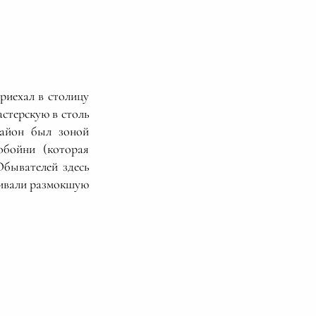
риехал в столицу
стерскую в столь
район был зоной
обойни (которая
Обывателей здесь
бивали размокшую