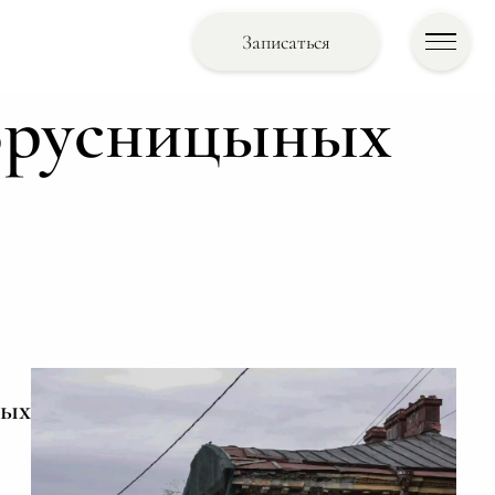
Записаться
Брусницыных
ных