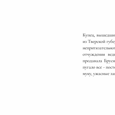
Купец, вышедший
из Тверской губ
непритязательн
отчуждения вед
продавала Брусн
пугало все - по
муку, ужасные за