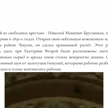
 из свободных крестьян - Николай Маккевич Брусницын, п
ернии в 1830-х годах. Открыв свою небольшую кожевенную ма
ом районе Чекуши, он сделал правильный расчёт. Этот 
ь здесь при Екатерине Второй были расположены скот
ичным сырье) и аренда земли стоила невероятно дешево. 
стоянный шум от колотушек (чекуши), которыми рабочие раз
пахи и толпы контингента рабочих.