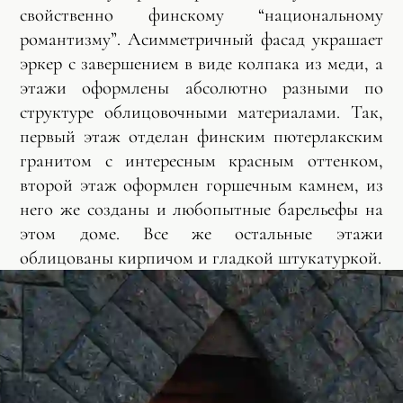
свойственно финскому “национальному
романтизму”. Асимметричный фасад украшает
эркер с завершением в виде колпака из меди, а
этажи оформлены абсолютно разными по
структуре облицовочными материалами. Так,
первый этаж отделан финским пютерлакским
гранитом с интересным красным оттенком,
второй этаж оформлен горшечным камнем, из
него же созданы и любопытные барельефы на
этом доме. Все же остальные этажи
облицованы кирпичом и гладкой штукатуркой.