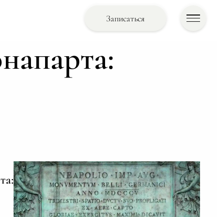
Записаться
напарта:
та: