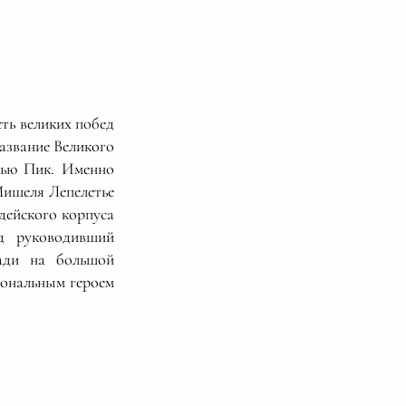
ть великих побед
название Великого
дью Пик. Именно
Мишеля Лепелетье
дейского корпуса
 руководивший
щади на большой
иональным героем