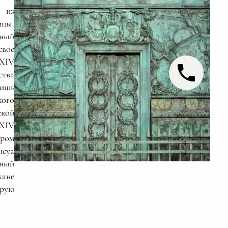
 из
ицы.
рный
свое
 XIV
ства
лишь
кого
кой
 XIV
ором
нсуа
нный
жане
орую