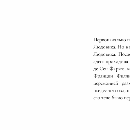
Первоначально п
Людовика. Но в к
Людовика. Посл
здесь проходила
де Сен-Фаржо, к
Франции Филл
церемонией раз
пьедестал созда
его тело было пе