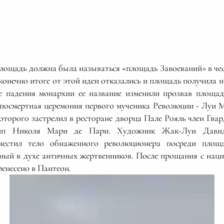
лощадь должна была называться «площадь Завоеваний» в чес
онечно итоге от этой идеи отказались и площадь получила 
е падения монархии ее название изменили прозвав площа
 посмертная церемония первого мученика Революции - Луи 
оторого застрелил в ресторане дворца Пале Рояль член Гвар
ип Николя Мари де Пари. Художник Жак-Луи Давид
местил тело обнаженного революционера посреди пло
нный в духе античных жертвенников. После прощания с нац
ренесено в Пантеон.