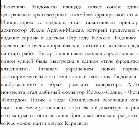
Нынешняя Вандомская площадь являет собою один
центральных архитектурных ансамблей французской стол
Инициатором ее создания стал талантливый придво
архитектор Жюль Ардуэн-Мансар, который представил 
видение королю в далеком 1677 году. Королю Людовику
идея зодчего очень понравилась и в итоге он выделил сред
на старт работ. Квадратная в плане площадь прорезанная 
одной улицей была выстроена в едином стиле французс
классицизма. Главным украшением новой парижс
достопримечательности стал конный памятник Людовика
изображенного в образе римского императора. Авт
монумента стал любимый скульптор Короля-Солнце - Фра
Жирардон. Позже в годы Французской революции ко
памятник смели уставшие от королевской диктатуры пари
и от монумента осталась лишь бронзовая нога монарха, кот
сейчас можно найти в музее Карнавале.