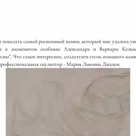
м показать самый роскошный камин, который мне удалось ув
е в знаменитом особняке Александра и Варвары Кельх
ны". Что самое интересное, создателем столь изящного кам
профессиональная скульптор - Мария Львовна Диллон.