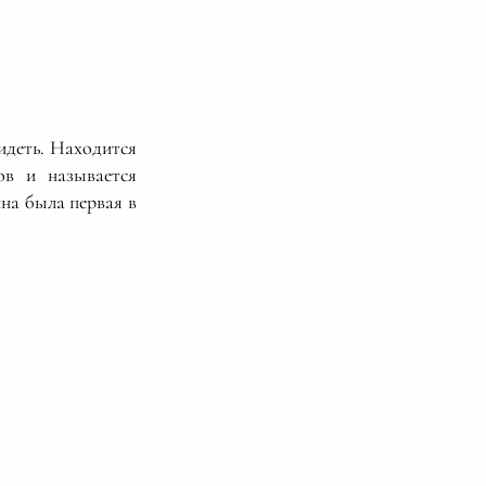
идеть. Находится
ов и называется
ина была первая в