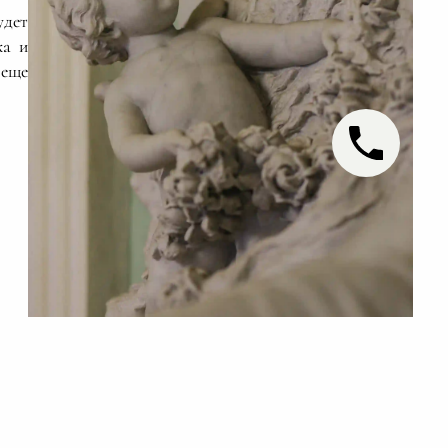
удет
жа и
 еще