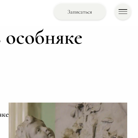
Записаться
 особняке
яке