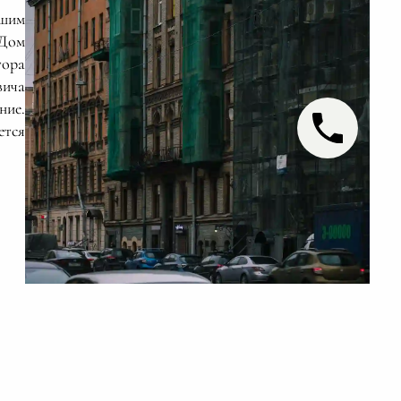
шим
 Дом
тора
вича
ние.
ется