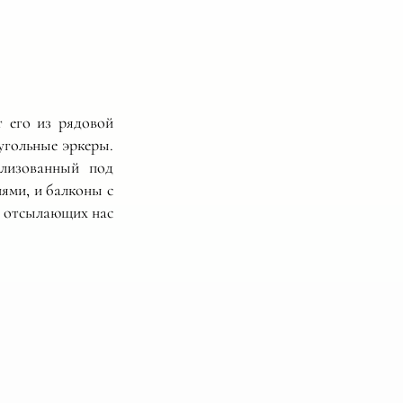
 его из рядовой
угольные эркеры.
илизованный под
иями, и балконы с
, отсылающих нас