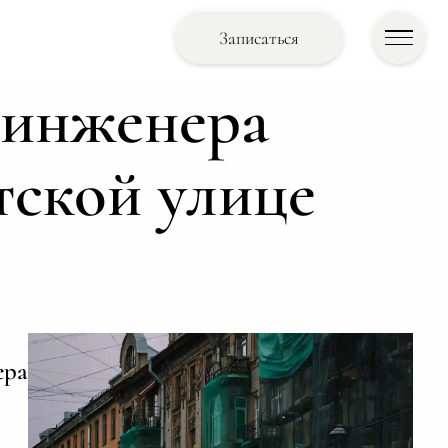
Записаться
 инженера
тской улице
ера