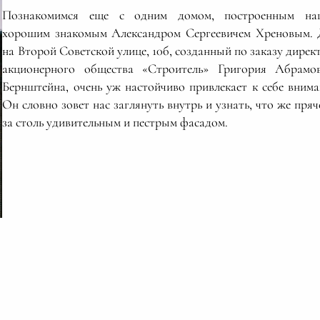
Познакомимся еще с одним домом, построенным на
хорошим знакомым Александром Сергеевичем Хреновым.
на Второй Советской улице, 10б, созданный по заказу дирек
акционерного общества «Строитель» Григория Абрамо
Бернштейна, очень уж настойчиво привлекает к себе внима
Он словно зовет нас заглянуть внутрь и узнать, что же пряч
за столь удивительным и пестрым фасадом.