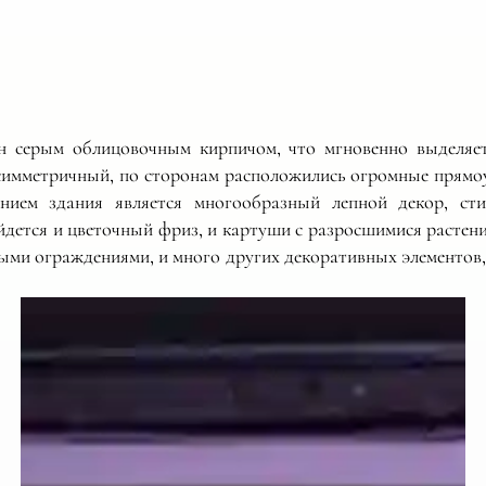
ан серым облицовочным кирпичом, что мгновенно выделяет
симметричный, по сторонам расположились огромные прямо
нием здания является многообразный лепной декор, ст
йдется и цветочный фриз, и картуши с разросшимися растен
ми ограждениями, и много других декоративных элементов