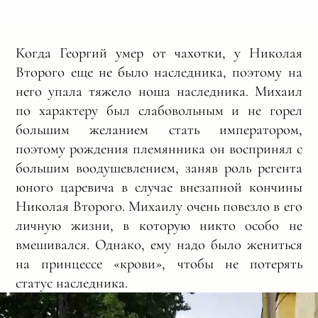
Когда Георгий умер от чахотки, у Николая
Второго еще не было наследника, поэтому на
него упала тяжело ноша наследника. Михаил
по характеру был слабовольным и не горел
большим желанием стать императором,
поэтому рождения племянника он воспринял с
большим воодушевлением, заняв роль регента
юного царевича в случае внезапной кончины
Николая Второго. Михаилу очень повезло в его
личную жизни, в которую никто особо не
вмешивался. Однако, ему надо было жениться
на принцессе «крови», чтобы не потерять
статус наследника.