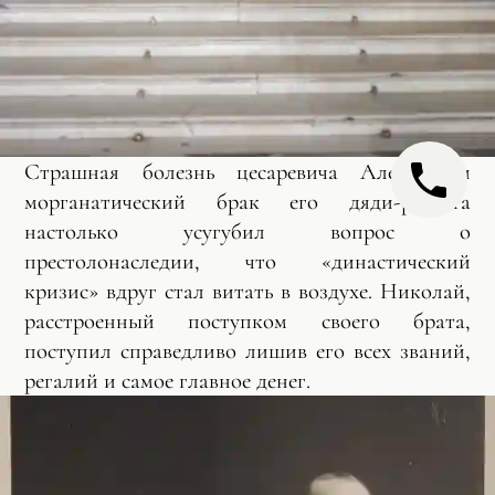
Страшная болезнь цесаревича Алексея и
морганатический брак его дяди-регента
настолько усугубил вопрос о
престолонаследии, что «династический
кризис» вдруг стал витать в воздухе. Николай,
расстроенный поступком своего брата,
поступил справедливо лишив его всех званий,
регалий и самое главное денег.