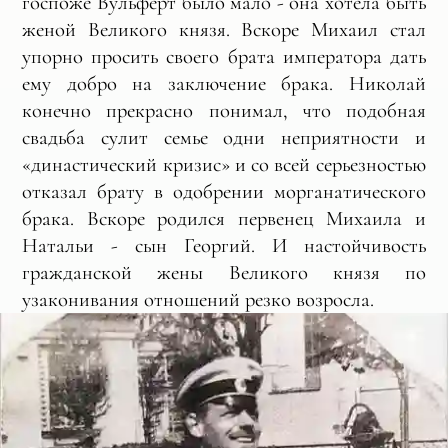
госпоже Вульферт было мало - она хотела быть
женой Великого князя. Вскоре Михаил стал
упорно просить своего брата императора дать
ему добро на заключение брака. Николай
конечно прекрасно понимал, что подобная
свадьба сулит семье одни неприятности и
«династический кризис» и со всей серьезностью
отказал брату в одобрении морганатического
брака. Вскоре родился первенец Михаила и
Натальи - сын Георгий. И настойчивость
гражданской жены Великого князя по
узаконивания отношений резко возросла.