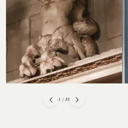
1
/
10