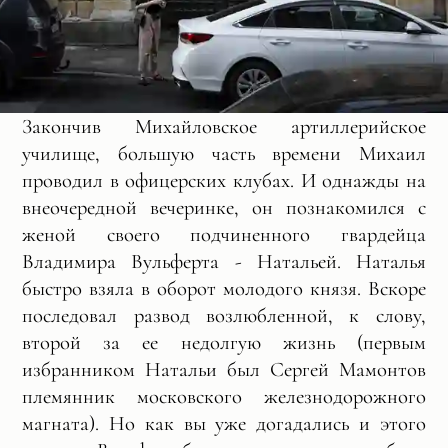
Закончив Михайловское артиллерийское
училище, большую часть времени Михаил
проводил в офицерских клубах. И однажды на
внеочередной вечеринке, он познакомился с
женой своего подчиненного гвардейца
Владимира Вульферта - Натальей. Наталья
быстро взяла в оборот молодого князя. Вскоре
последовал развод возлюбленной, к слову,
второй за ее недолгую жизнь (первым
избранником Натальи был Сергей Мамонтов
племянник московского железнодорожного
магната). Но как вы уже догадались и этого