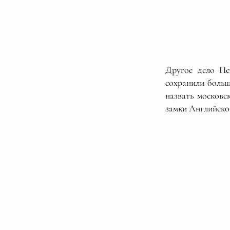
Другое дело Пе
сохранили боль
назвать москов
замки Английско