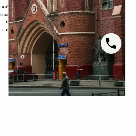
нной
игла
» и
ся и