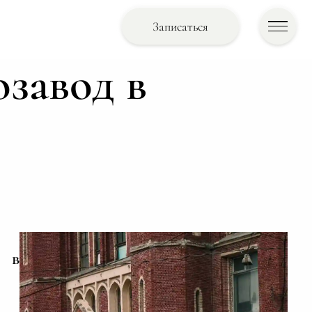
Записаться
озавод в
д в