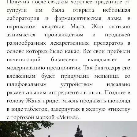
Получив после свадьбы хорошее приданное от
супруги им была открыта небольшая
лаборатория и фармацевтическая лавка в
парижском квартале Марэ. Жан активно
занимается производством и продажей
разнообразных лекарственных препаратов в
основе которых было какао. Все свои прибыли
начинающий бизнесмен вкладывает в
модернизацию предприятия. Так благодаря его
вложениям будет придумана мельница со
шлифовальным устройством идеально
размельчавшим ингредиенты в пыль. Позднее в
голову Жана придет мысль продавать шоколад
в виде таблеток, завернутых в желтую этикетку
с торговой маркой «Менье».