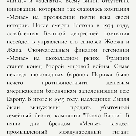
«Lindt» и «Suchard». Всему виной отсутствие
инноваций, которыми так славилась компания
«Менье» на протяжении почти века своей
истории. После смерти Гастона в 1934 году,
ослабленная Великой депрессией компания
перейдет в управление его сыновей Жоржа и
Жака. Окончательным финалом гегемонии
«Менье» на шоколадном рынке Франции
станет конец Второй мировой войны. Семье
некогда шоколадных баронов Парижа было
нечего противопоставить дешевым
американским батончикам заполонившим всю
Европу. В итоге к 1959 году, наследники Эмиля
были вынуждены продать убыточный
семейный бизнес компании "Какао Барри". В
наши дни брендом «Менье» владеет
промышленный международный гигант