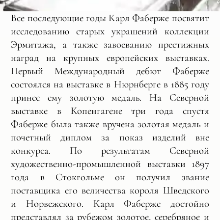
Все последующие годы Карл Фаберже посвятит
исследованию старых украшений коллекции
Эрмитажа, а также завоеванию престижных
наград на крупных европейских выставках.
Первый Международный дебют Фаберже
состоялся на выставке в Нюрнберге в 1885 году
принес ему золотую медаль. На Северной
выставке в Копенгагене три года спустя
Фаберже была также вручена золотая медаль и
почетный диплом за показ изделий вне
конкурса. По результатам Северной
художественно-промышленной выставки 1897
года в Стокгольме он получил звание
поставщика его величества короля Шведского
и Норвежского. Карл Фаберже достойно
представлял за рубежом золотое, серебряное и