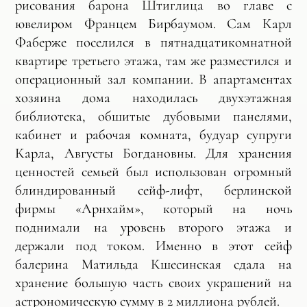
рисования барона Штиглица во главе с
ювелиром Францем Бирбаумом. Сам Карл
Фаберже поселился в пятнадцатикомнатной
квартире третьего этажа, там же разместился и
операционный зал компании. В апартаментах
хозяина дома находилась двухэтажная
библиотека, обшитые дубовыми панелями,
кабинет и рабочая комната, будуар супруги
Карла, Августы Богдановны. Для хранения
ценностей семьей был использован огромный
блиндированный сейф-лифт, берлинской
фирмы «Арнхайм», который на ночь
поднимали на уровень второго этажа и
держали под током. Именно в этот сейф
балерина Матильда Кшесинская сдала на
хранение большую часть своих украшений на
астрономическую сумму в 2 миллиона рублей.