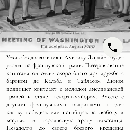
Уехав без дозволения в Америку Лафайет будет
уволен из французской армии. Потеряв звание
капитана он очень скоро благодаря дружбе с
бароном де Кальба и Сайласом Дином
подпишет контракт с молодой американской
армией и станет генерал-майором. Вместе с
другими французскими товарищами он дает
клятву победить или погибнуть за свободу и
вступает на героическую тропу повстанца.
Незадолго до своего боевого крещения