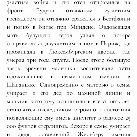
7-летняя война и его отец отправился на
фронт. Будучи отважным 25-летним
гренадером он отважно сражался в Вестфалии
и погиб в битве при Миндене. Овдовевшая
мать будущего героя узнав о потере
отправилась с двухлетним сыном в Париж, где
проживала в Люксембургском дворце, где
умерла три года спустя. После этого большую
часть времени мальчика воспитывали тети
проживавшие в фамильном имении в
Шаваньяке. Одновременно с матерью в семье
умирает и его дед по маминой линии и
мальчик которому исполнилось всего пять лет
становится наследником огромного состояния
позволяющие ему иметь аннуитет в размере 25
000 фунтов стерлингов. Вскоре в семье умирает
и дядя, оставивший Жильберу имения