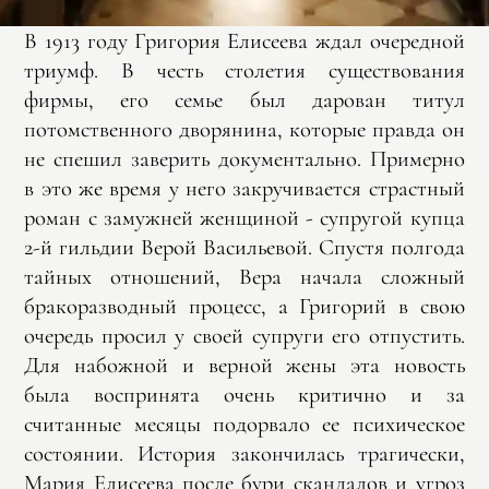
В 1913 году Григория Елисеева ждал очередной
триумф. В честь столетия существования
фирмы, его семье был дарован титул
потомственного дворянина, которые правда он
не спешил заверить документально. Примерно
в это же время у него закручивается страстный
роман с замужней женщиной - супругой купца
2-й гильдии Верой Васильевой. Спустя полгода
тайных отношений, Вера начала сложный
бракоразводный процесс, а Григорий в свою
очередь просил у своей супруги его отпустить.
Для набожной и верной жены эта новость
была воспринята очень критично и за
считанные месяцы подорвало ее психическое
состоянии. История закончилась трагически,
Мария Елисеева после бури скандалов и угроз