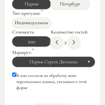
Париж
Петербург
Тип прогулки:
Индивидуальная
Стоимость:
Количество гостей
100
2
Маршрут:
Париж Сергея Дягилева
Атлантида
Другое Возрождение: квартал Марэ
Я даю согласие на обработку моих
Фотограф в Париже
Париж Наполеона
персональных данных, указанных в этой
Монмартр
Скандальный парк Монсо
форме
Сьемка на крыше Парижа
Обзорная экскурсия в Париже
Ноев Ковчег
Париж от кутюр