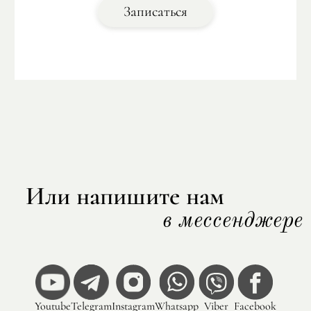
ДНК Парижа: от Античности до
Записаться
Средневековья
Или напишите нам
в мессенджере
Youtube
Telegram
Instagram
Whatsapp
Viber
Facebook