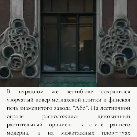
В парадном же вестибюле сохранился
узорчатый ковер метлахской плитки и финская
печь знаменитого завода “Або”. На лестничной
ограде расположился диковинный
растительный орнамент в стиле раннего
модерна, а на межэтажных площадках