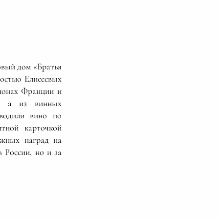
овый дом «Братья
достью Елисеевых
гионах Франции и
д, а из винных
зводили вино по
итной карточкой
ижных наград на
 России, но и за