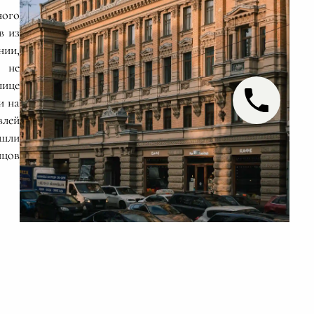
ного
в из
нии,
и не
лице
и на
лей
 шли
пцов