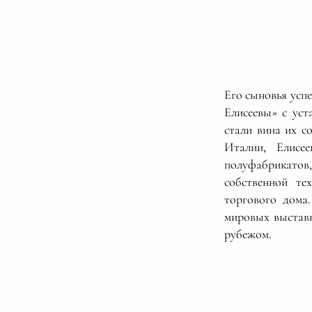
Его сыновья усп
Елисеевы» с уст
стали вина их с
Италии, Елисе
полуфабрикатов
собственной те
торгового дома
мировых выставк
рубежом.