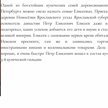
Одной из богатейших купеческих семей дореволюцион
Петербурга можно смело назвать семью Елисеевых. Приеха
деревни Новосёлки Ярославского уезда Ярославской губер
основатель династии Петр Елисеевич Елисеев даже 
подозревал, каких успехов добьются его дети и внуки в сто
великой империи. Елисеев с сыновьями первое время обитал
Невском проспекте, там же и занимались торгов
иностранными винами и колониальными товарами. Дела
хорошо, и очень быстро Петр Елисеевич вошел в состав ку
3-й купеческой гильдии.