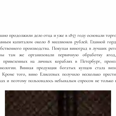
ешно продолжили дело отца и уже в 1857 году основали торг
авным капиталом около 8 миллионов рублей. Главной гор
обственного производства. Покупая виноград в лучших ре
евы там же организовали первичную обработку яго
, привезенных на личных кораблях в Петербург, прои
хнологии. Винная продукция богатых купцов стала виз
. Кроме того, вино Елисеевых получило несколько прест
ах и поэтому пользовалось небывалым спросом не только в