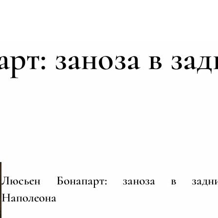
рт: заноза в за
Люсьен Бонапарт: заноза в задни
Наполеона