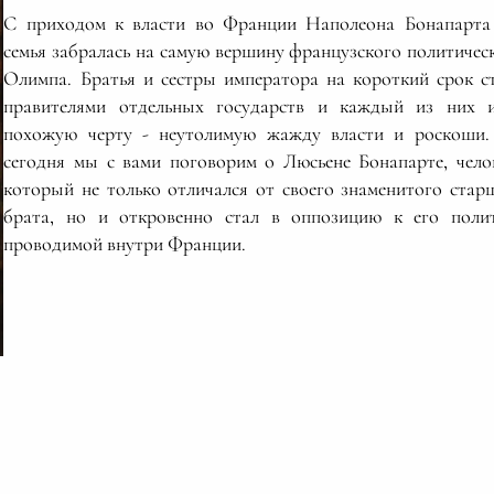
С приходом к власти во Франции Наполеона Бонапарта
семья забралась на самую вершину французского политичес
Олимпа. Братья и сестры императора на короткий срок с
правителями отдельных государств и каждый из них 
похожую черту - неутолимую жажду власти и роскоши
сегодня мы с вами поговорим о Люсьене Бонапарте, чело
который не только отличался от своего знаменитого стар
брата, но и откровенно стал в оппозицию к его поли
проводимой внутри Франции.