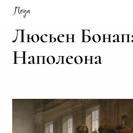
Люсьен Бонапа
Наполеона