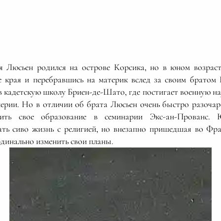
ья Люсьен родился на острове Корсика, но в юном возрас
е края и перебравшись на материк вслед за своим братом
в кадетскую школу Бриен-де-Шато, где постигает военную нау
лерии. Но в отличии об брата Люсьен очень быстро разочар
ить свое образование в семинарии Экс-ан-Прованс.
ать сиво жизнь с религией, но внезапно пришедшая во Ф
рдинально изменить свои планы.