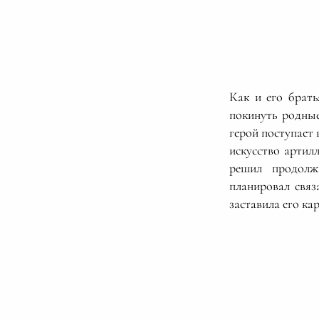
Как и его брат
покинуть родны
герой поступает 
искусство артил
решил продолж
планировал связ
заставила его ка