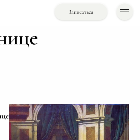
Записаться
днице
це