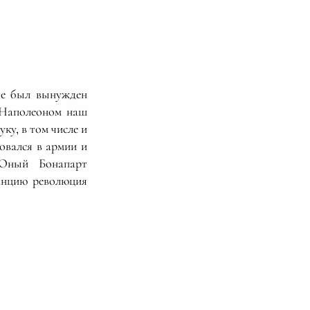
те был вынужден
 Наполеоном наш
ку, в том числе и
овался в армии и
 Юный Бонапарт
ранцию революция