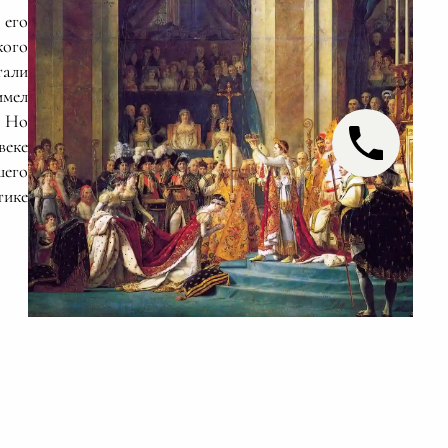
 его
кого
тали
имел
. Но
веке
шего
тике