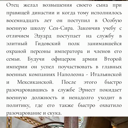
Отец желал возвышения своего сына при
правящей династии и когда тому исполнилось
восемнадцать лет он поступил в Особую
военную школу Сен-Сира. Закончив учебу с
отличием Эдуард поступает на службу в
элитный Гидовский полк занимавшейся
охраной персоны императора и членов его
семьи. Будучи офицером армии Второй
империи он успел поучаствовать в главных
военных компаниях Наполеона - Итальянской
и Мексиканской. После этого быстро
разочаровавшись в службе Эрнест покидает
военную должность и ненадолго уходит в
политику, где его также быстро охватило
разочарование и скука.