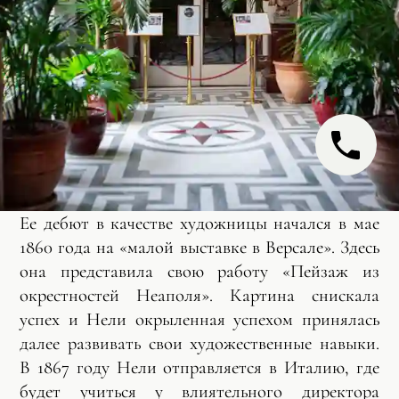
Ее дебют в качестве художницы начался в мае
1860 года на «малой выставке в Версале». Здесь
она представила свою работу «Пейзаж из
окрестностей Неаполя». Картина снискала
успех и Нели окрыленная успехом принялась
далее развивать свои художественные навыки.
В 1867 году Нели отправляется в Италию, где
будет учиться у влиятельного директора