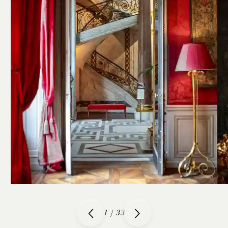
1
/
33