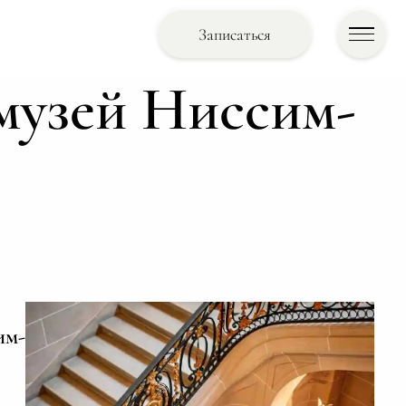
Записаться
музей Ниссим-
им-