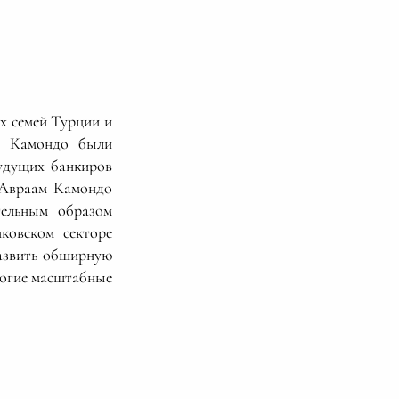
х семей Турции и
ли Камондо были
удущих банкиров
е Авраам Камондо
тельным образом
ковском секторе
развить обширную
ногие масштабные