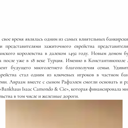
 свое время являлась одним из самых влиятельных банкирски
и представителями зажиточного еврейства представите
анского королевства в далеком 1492 году. Новым домом б
 а после уже в 18 веке Турция. Именно в Константинопол
ент будущего многолетнего благополучия семьи. Удиви
еврейства стал одним из ключевых игроков в частном бан
ии. Авраам вместе с сыном Рафаэлем смогли основать и 
 «Bankhaus Isaac Camondo & Cie», которая финансировала м
ьства в том числе и железные дороги.