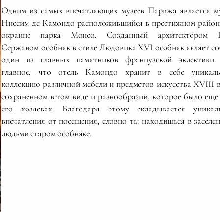
Одним из самых впечатляющих музеев Парижа является м
Ниссим де Камондо расположившийся в престижном район
окраине парка Монсо. Созданный архитектором Р
Сержаном особняк в стиле Людовика XVI особняк являет с
один из главных памятников французской эклектики
главное, что отель Камондо хранит в себе уникал
коллекцию различной мебели и предметов искусства XVIII в
сохраненном в том виде и разнообразии, которое было еще
его хозяевах. Благодаря этому складывается уникал
впечатления от посещения, словно ты находишься в заселе
людьми старом особняке.