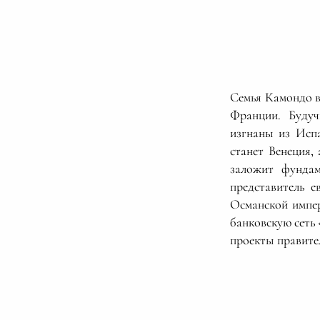
Семья Камондо в
Франции. Будуч
изгнаны из Исп
станет Венеция,
заложит фундам
представитель 
Османской импер
банковскую сеть
проекты правител