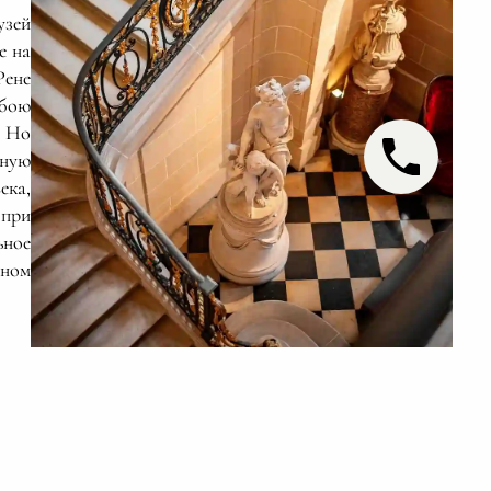
узей
е на
ене
обою
. Но
ьную
ека,
 при
ьное
нном