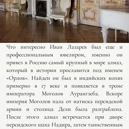
Что интересно Иван Лазарев был еще и
профессиональным ювелиром, именно он
привез в Россию самый крупный в мире алмаз,
который в истории прославится под именем
«Орлов». Найден он был в индийских копях
примерно в 17 веке и появляется в троне
императора Моголов Аурангзеба. Вскоре
империя Моголов пала от натиска персидской
армии и столица Дели была разграблена.
После этого алмаз встречается при дворе
персидского шаха Надира, затем таинственным