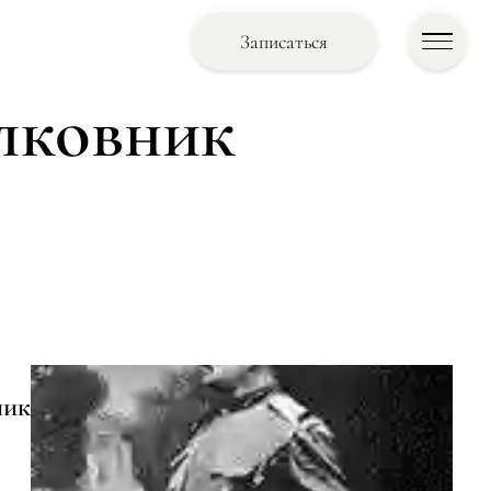
Записаться
олковник
ник