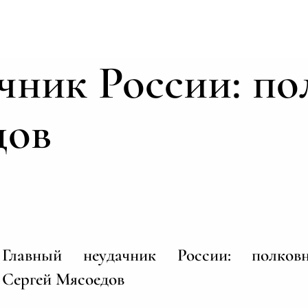
чник России: п
дов
Главный неудачник России: полков
Сергей Мясоедов