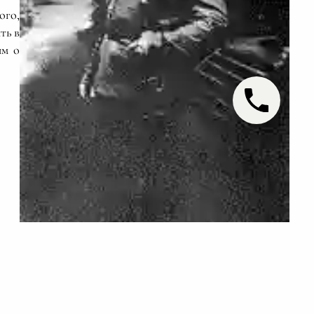
ого,
ть в
им о