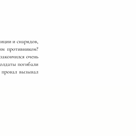
ниции и снарядов,
им противником?
закончился очень
 солдаты погибали
й провал вызывал