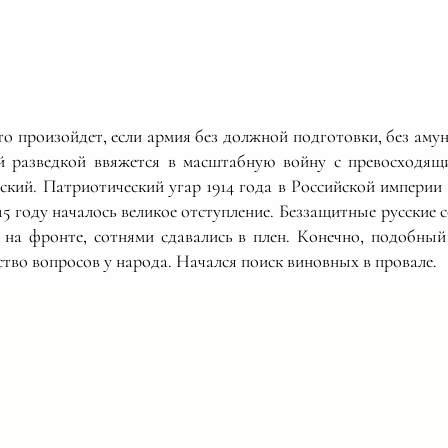
то произойдет, если армия без должной подготовки, без аму
ой разведкой ввяжется в масштабную войну с превосходящ
ский. Патриотический угар 1914 года в Российской империи 
15 году началось великое отступление. Беззащитные русские
 на фронте, сотнями сдавались в плен. Конечно, подобны
тво вопросов у народа. Начался поиск виновных в провале.