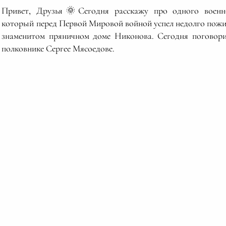
Привет, Друзья🌞Сегодня расскажу про одного военн
который перед Первой Мировой войной успел недолго пожи
знаменитом пряничном доме Никонова. Сегодня поговор
полковнике Сергее Мясоедове.