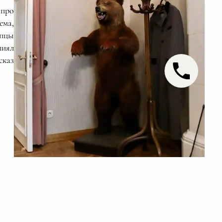
 про
ма,
упцы
лиял
сказ