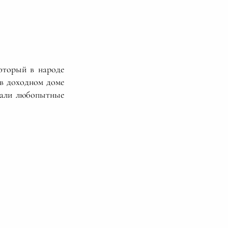
оторый в народе
 в доходном доме
вали любопытные