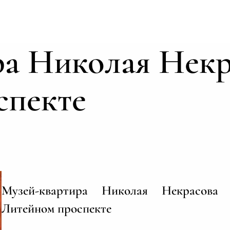
а Николая Некр
спекте
Музей-квартира Николая Некрасова
Литейном проспекте