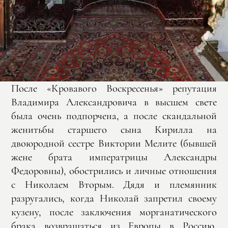
После «Кровавого Воскресенья» репутация
Владимира Александровича в высшем свете
была очень подпорчена, а после скандальной
женитьбы старшего сына Кирилла на
двоюродной сестре Виктории Мелите (бывшей
жене брата императрицы Александры
Федоровны), обострились и личные отношения
с Николаем Вторым. Дядя и племянник
разругались, когда Николай запретил своему
кузену, после заключения морганатического
брака возвращаться из Европы в Россию,