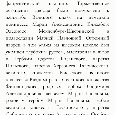
флорентийский палаццо. Торжественное
освящение дворца было приурочено к
женитьбе Великого князя на немецкой
принцессе Марии Александрине Элизабете
Элеоноре Мекленбург-Шверинской в
православии Марией Павловной. Огромный
дворец в три этажа на высоком цоколе был
украшен глубоким рустом, маскаронами львов
и Гербами царства Казанского, царства
Польского, царства Херсонеса Таврического,
великого княжества Киевского, великого
княжества Владимирского, великого княжества
Финляндского, родовым гербом Владимира
Александровича, вензелем Марии Павловны,
родовым гербом Марии Павловны, гербом
великого княжества Грузинского , царства
Сибирского и царства Астраханского. Особого