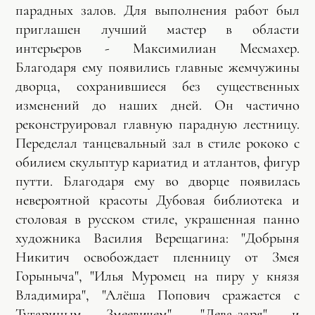
парадных залов. Для выполнения работ был
приглашен лучший мастер в области
интерьеров - Максимилиан Месмахер.
Благодаря ему появились главные жемчужины
дворца, сохранившиеся без существенных
изменений до наших дней. Он частично
реконструировал главную парадную лестницу.
Переделал танцевальный зал в стиле рококо с
обилием скульптур кариатид и атлантов, фигур
путти. Благодаря ему во дворце появилась
невероятной красоты Дубовая библиотека и
столовая в русском стиле, украшенная панно
художника Василия Верещагина: "Добрыня
Никитич освобождает пленницу от Змея
Горыныча", "Илья Муромец на пиру у князя
Владимира", "Алёша Попович сражается с
Тугариным Змеевичем", "Дева-заря" и