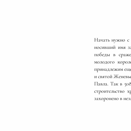
Начать нужно с 
носивший имя з
победы в сраже
молодого корол
принадлежим еще
и святой Женевье
Павла. Так в 50
строительство 
захоронено в нез