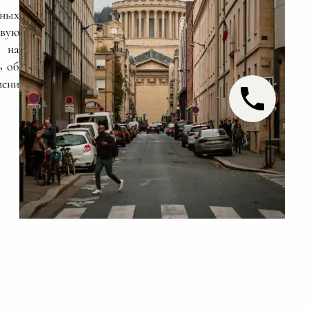
ных
овую
 на
ь об
ени