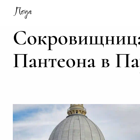
Сокровищница
Пантеона в П