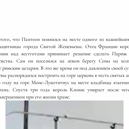
того, что Пантеон появился на месте одного из важнейш
ащитницы города Святой Женевьевы. Отец Франции коро
нии над вестготами принимает решение сделать Париж 
евства. Сам он поселился на левом берегу Сены на хол
 римским цезарям. В это же время он под давлением своей с
вы распорядился построить на горе церковь в честь святых 
8 году на горе Монс-Лукотитиус на месте кладбища язычни
храма. Спустя три года король Кловис умирает после чег
авершенном при его жизни храме.