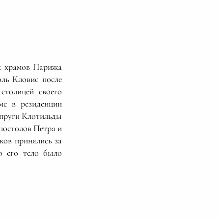
их храмов Парижа
ль Кловис после
столицей своего
ме в резиденции
упруги Клотильды
апостолов Петра и
ков принялись за
о его тело было