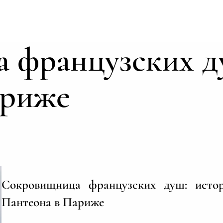
 французских д
ариже
Сокровищница французских душ: исто
Пантеона в Париже