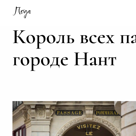
Король всех п
городе Нант