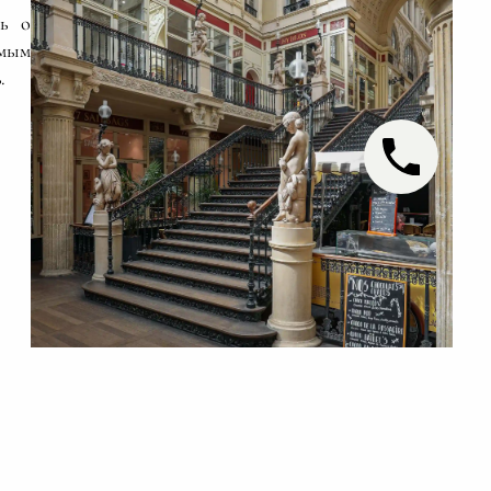
ть о
амым
.