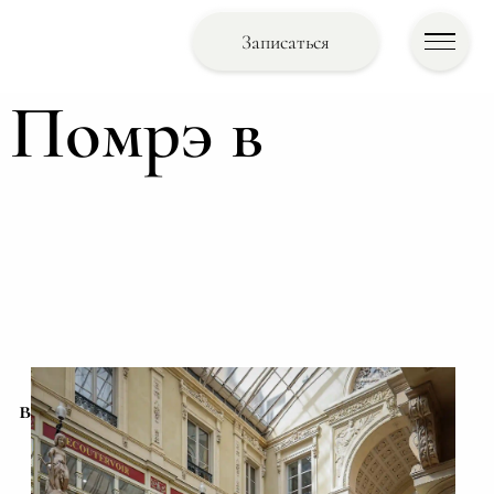
Записаться
 Помрэ в
э в