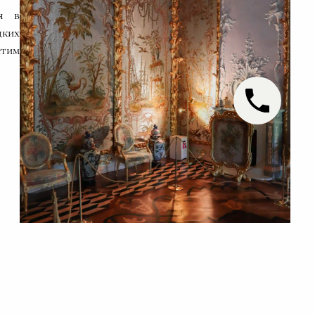
я в
дких
етим