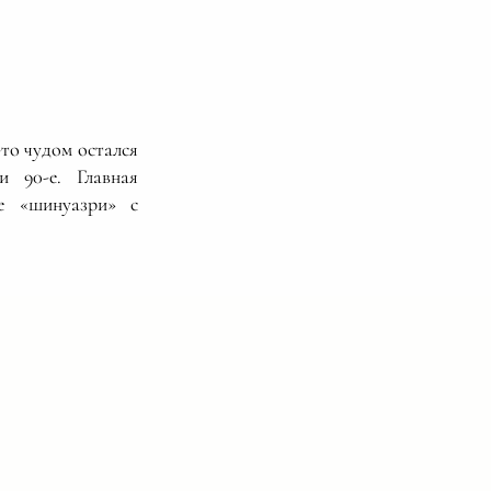
-то чудом остался
и 90-е. Главная
е «шинуазри» с