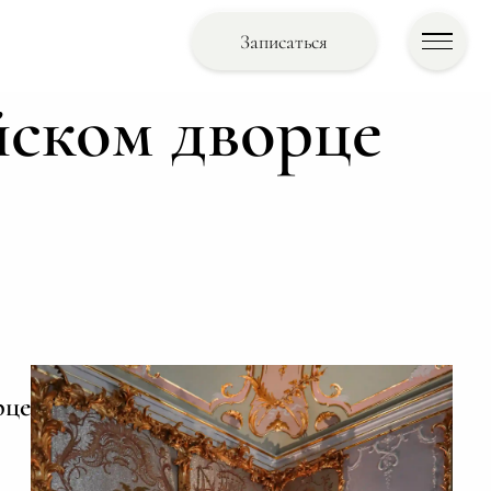
Записаться
йском дворце
рце