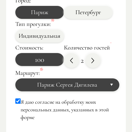
Город:
Париж
Петербург
Тип прогулки:
Индивидуальная
Стоимость:
Количество гостей
100
2
Маршрут:
Париж Сергея Дягилева
Атлантида
Другое Возрождение: квартал Марэ
Я даю согласие на обработку моих
Фотограф в Париже
Париж Наполеона
персональных данных, указанных в этой
Монмартр
Скандальный парк Монсо
форме
Сьемка на крыше Парижа
Обзорная экскурсия в Париже
Ноев Ковчег