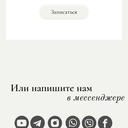
Париж от кутюр
ДНК Парижа: от Античности до
Записаться
Средневековья
Или напишите нам
в мессенджере