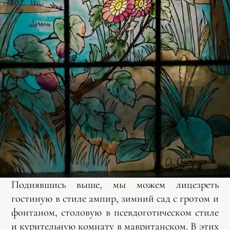
Поднявшись выше, мы можем лицезреть
гостиную в стиле ампир, зимний сад с гротом и
фонтаном, столовую в псевдоготическом стиле
и курительную комнату в мавританском. В этих