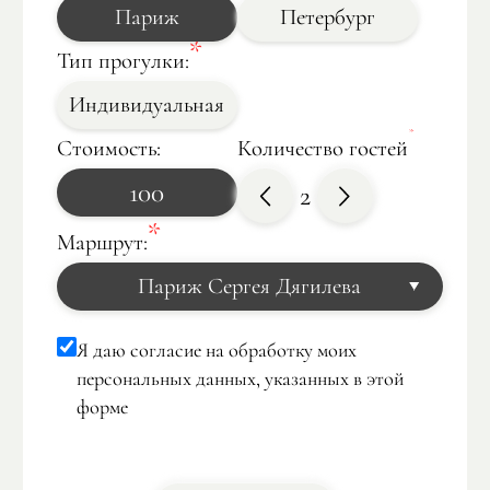
Париж
Петербург
Тип прогулки:
Индивидуальная
Стоимость:
Количество гостей
100
2
Маршрут:
Париж Сергея Дягилева
Атлантида
Другое Возрождение: квартал Марэ
Я даю согласие на обработку моих
Фотограф в Париже
Париж Наполеона
персональных данных, указанных в этой
Монмартр
Скандальный парк Монсо
форме
Сьемка на крыше Парижа
Обзорная экскурсия в Париже
Ноев Ковчег
Париж от кутюр