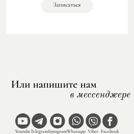
ДНК Парижа: от Античности до
Записаться
Средневековья
Или напишите нам
в мессенджере
Youtube
Telegram
Instagram
Whatsapp
Viber
Facebook