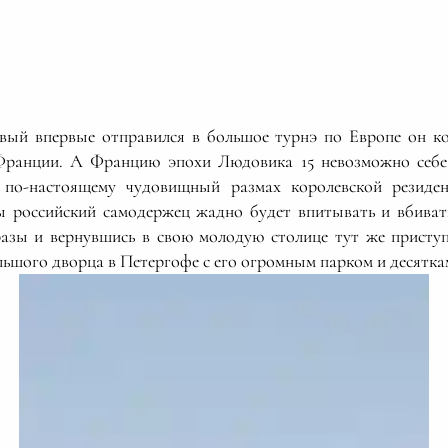
вый впервые отправился в большое турнэ по Европе он ко
Франции. А Францию эпохи Людовика 15 невозможно себе 
в по-настоящему чудовищный размах королевской резиден
 российский самодержец жадно будет впитывать и вбиват
азы и вернувшись в свою молодую столице тут же присту
льшого дворца в Петергофе с его огромным парком и десятк