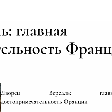
ь: главная
тельность Фран
Дворец Версаль: главн
достопримечательность Франции