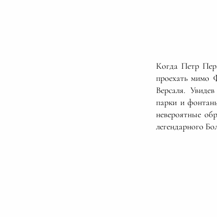
Когда Петр Пер
проехать мимо 
Версаля. Увиде
парки и фонтаны
невероятные обр
легендарного Бо