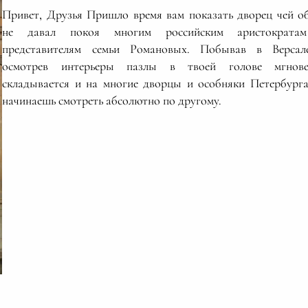
Привет, Друзья Пришло время вам показать дворец чей о
не давал покоя многим российским аристократа
представителям семьи Романовых. Побывав в Верса
осмотрев интерьеры пазлы в твоей голове мгнове
складывается и на многие дворцы и особняки Петербург
начинаешь смотреть абсолютно по другому.