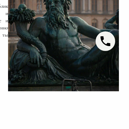
блик
м и
ле и
нно
а ты