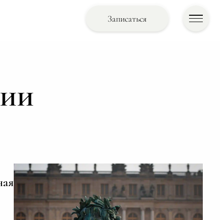
Записаться
ции
ая